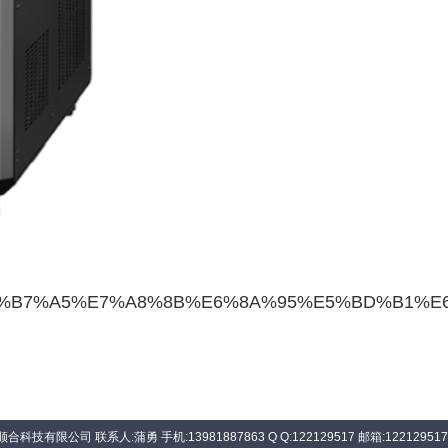
5%B7%A5%E7%A8%8B%E6%8A%95%E5%BD%B1%E6%9
科技有限公司 联系人:蒲勇 手机:13981887863 Q Q:122129517 邮箱:122129517