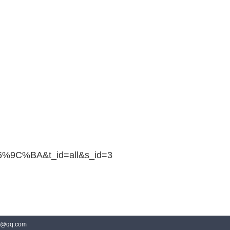
C%BA&t_id=all&s_id=3
@qq.com